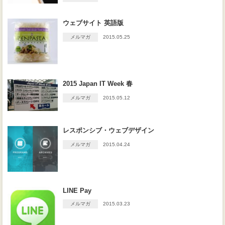
採用情報
ウェブサイト 英語版
03-5927-8748
メルマガ
2015.05.25
平日9:00〜17:00
（別タブで開きます）
（別タブで開きます）
2015 Japan IT Week 春
（別タブで開きます）
メルマガ
2015.05.12
レスポンシブ・ウェブデザイン
（別タブで開きます）
（別タブで開きます）
メルマガ
2015.04.24
LINE Pay
メルマガ
2015.03.23