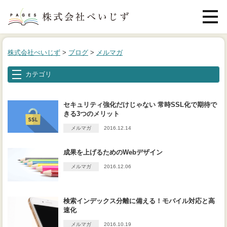
メニュ
Web制作
株式会社ぺいじず
>
ブログ
>
メルマガ
ライティング
カテゴリ
デザイン
セキュリティ強化だけじゃない 常時SSL化で期待で
きる3つのメリット
料金
メルマガ
2016.12.14
制作実績
成果を上げるためのWebデザイン
ブログ
メルマガ
2016.12.06
会社案内
検索インデックス分離に備える！モバイル対応と高
速化
お問い合わせ
メルマガ
2016.10.19