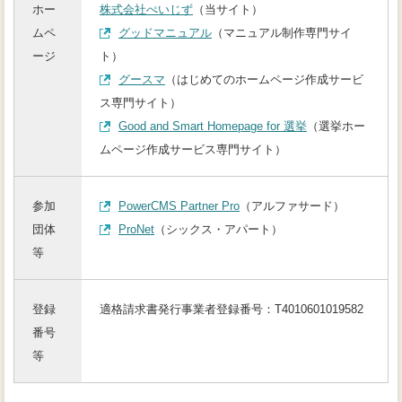
ホー
株式会社ぺいじず
（当サイト）
（別タブで開きます）
ムペ
グッドマニュアル
（マニュアル制作専門サイ
ージ
ト）
（別タブで開きます）
グースマ
（はじめてのホームページ作成サービ
ス専門サイト）
（別タブで開きま
Good and Smart Homepage for 選挙
（選挙ホー
ムページ作成サービス専門サイト）
（別タブで開きます）
参加
PowerCMS Partner Pro
（アルファサード）
（別タブで開きます）
団体
ProNet
（シックス・アパート）
等
登録
適格請求書発行事業者登録番号：
T4010601019582
番号
等