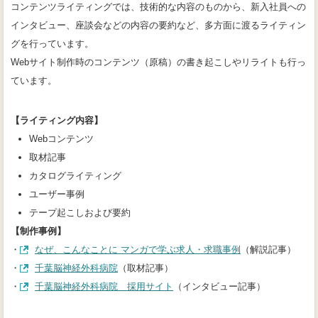
コンテンツライティングでは、技術的な内容のものから、新入社員への
インタビュー、座談会などの内容の要約など、多方面に渡るライティン
グを行っています。
Webサイト制作時のコンテンツ（原稿）の書き起こしやリライトも行っ
ています。
【ライティング内容】
Webコンテンツ
取材記事
カタログライティング
ユーザー事例
テープ起こしおよび要約
【制作事例】
（別タブで開きま
・
なぜ、こんなことに マンガで学ぶ求人・求職事例
（解説記事）
（別タブで開きます）
・
千葉脳神経外科病院
（取材記事）
（別タブで開きます）
・
千葉脳神経外科病院 採用サイト
（インタビュー記事）