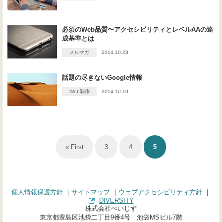
必須のWeb品質〜アクセシビリティとレベルAAの達
成基準とは
メルマガ
2014.10.23
話題の尽きないGoogle情報
Web制作
2014.10.10
« First
3
4
5
個人情報保護方針
サイトマップ
ウェブアクセシビリティ方針
DIVERSITY
（別タブで開きます）
株式会社ぺいじず
東京都豊島区池袋二丁目9番4号 池袋MSビル7階