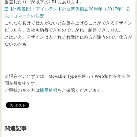
当選したロゴが以下のURLにあります。
[外務省]日・アイルランド外交関係樹立60周年（2017年）公
（別タブで開きます）
式ロゴマークの決定
これなら負けて仕方がないと白旗を上げることができるデザイン
だったら、当社も納得できたのですがね。納得できません。
とはいえ、デザインは人それぞれ受け止め方が違うので、仕方が
ないのかも。
※現在ぺいじずでは、Movable Typeを使ってWeb制作をする仲
間を募集中です。
ご興味のある方は
採用情報
をご確認くださいませ。
関連記事