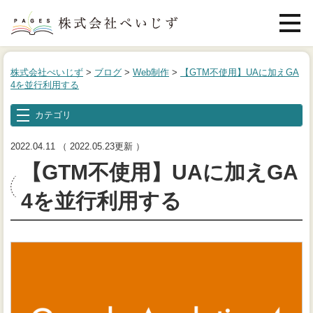
メニュ
株式会社ぺいじず
>
ブログ
>
Web制作
>
【GTM不使用】UAに加えGA
4を並行利用する
カテゴリ
2022.04.11
（ 2022.05.23更新 ）
【GTM不使用】UAに加えGA
4を並行利用する