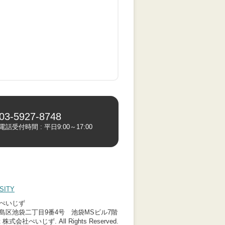
03-5927-8748
電話受付時間 : 平日9:00～17:00
（別タブで開きます）
SITY
ぺいじず
島区池袋二丁目9番4号 池袋MSビル7階
ht 株式会社ぺいじず. All Rights Reserved.