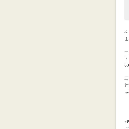
今
ま
一
ト
6
二
わ
ば
※
ご