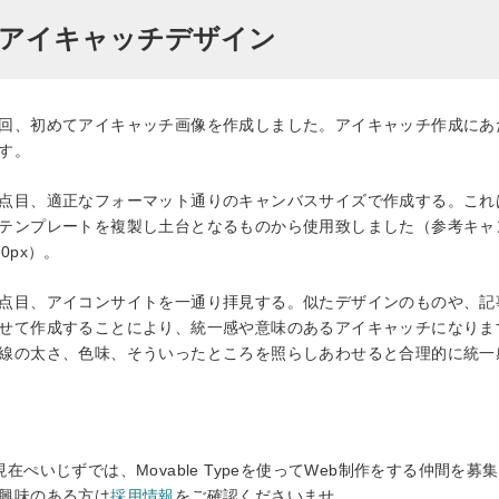
アイキャッチデザイン
回、初めてアイキャッチ画像を作成しました。アイキャッチ作成にあ
す。
点目、適正なフォーマット通りのキャンバスサイズで作成する。これ
テンプレートを複製し土台となるものから使用致しました（参考キャ
30px
）。
点目、アイコンサイトを一通り拝見する。似たデザインのものや、記
せて作成することにより、統一感や意味のあるアイキャッチになりま
線の太さ、色味、そういったところを照らしあわせると合理的に統一
現在ぺいじずでは、Movable Typeを使ってWeb制作をする仲間を募
興味のある方は
採用情報
をご確認くださいませ。