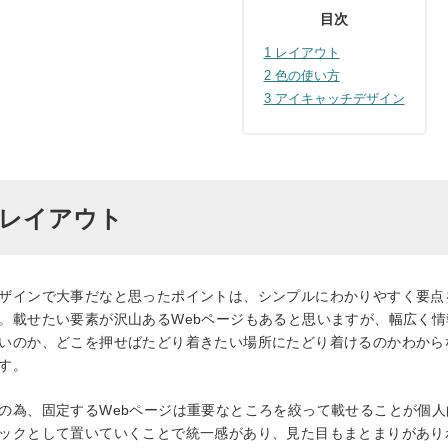
目次
1
レイアウト
2
色の使い方
3
アイキャッチデザイン
レイアウト
ザインで大事だなと思ったポイントは、シンプルにわかりやすく要点
。載せたい要素が沢山ある
Web
ページもあると思いますが、幅広く情
いのか、どこを押せばたどり着きたい場所にたどり着けるのかわから
す。
の為、固定する
Web
ページは重要なところを絞って載せることが個人
ックとして置いていくことで統一感があり、見た目もまとまりがあり