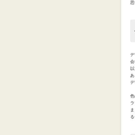
思
デ
会
以
あ
デ
色
ラ
ま
る