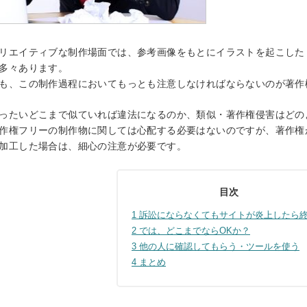
リエイティブな制作場面では、参考画像をもとにイラストを起こした
多々あります。
も、この制作過程においてもっとも注意しなければならないのが著作
ったいどこまで似ていれば違法になるのか、類似・著作権侵害はどの
作権フリーの制作物に関しては心配する必要はないのですが、著作権
）
加工した場合は、細心の注意が必要です。
目次
きます）
1
訴訟にならなくてもサイトが炎上したら
2
では、どこまでならOKか？
3
他の人に確認してもらう・ツールを使う
4
まとめ