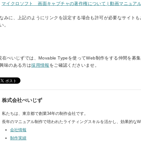
マイクロソフト 画面キャプチャの著作権について | 動画マニュアル 
なみに、上記のようにリンクを設定する場合も許可が必要なサイトも
い。
現在ぺいじずでは、Movable Typeを使ってWeb制作をする仲間を募
興味のある方は
採用情報
をご確認くださいませ。
株式会社ぺいじず
私たちは、東京都で創業34年の制作会社です。
長年のマニュアル制作で培われたライティングスキルを活かし、効果的なW
会社情報
制作実績