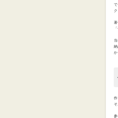
で
ク
著
「
当
納
か
作
そ
参