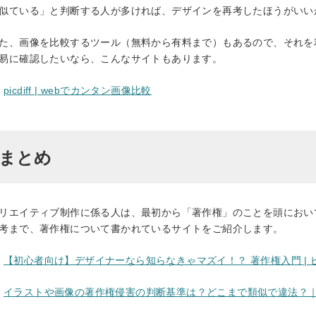
似ている」と判断する人が多ければ、デザインを再考したほうがいい
た、画像を比較するツール（無料から有料まで）もあるので、それを
易に確認したいなら、こんなサイトもあります。
（別タブで開きます）
picdiff | webでカンタン画像比較
まとめ
リエイティブ制作に係る人は、最初から「著作権」のことを頭におい
考まで、著作権について書かれているサイトをご紹介します。
【初心者向け】デザイナーなら知らなきゃマズイ！？ 著作権入門 |
イラストや画像の著作権侵害の判断基準は？どこまで類似で違法？