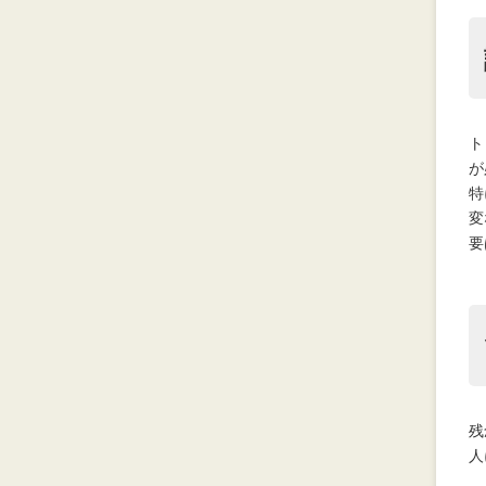
ト
が
特
変
要
残
人