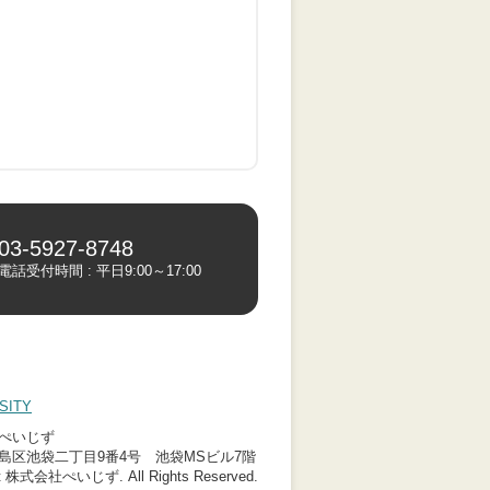
03-5927-8748
電話受付時間 : 平日9:00～17:00
（別タブで開きます）
SITY
ぺいじず
島区池袋二丁目9番4号 池袋MSビル7階
ht 株式会社ぺいじず. All Rights Reserved.