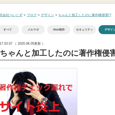
式会社ぺいじず
>
ブログ
>
デザイン
>
ちゃんと加工したのに著作権侵害!?
すべて
メルマガ
Web制作
セキュリティ
デザイ
17.03.07
（ 2020.06.05更新 ）
ちゃんと加工したのに著作権侵害