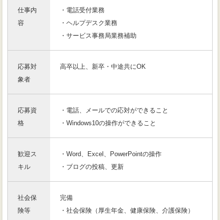
採用情報
仕事内
・電話受付業務
容
・ヘルプデスク業務
03-5927-8748
・サービス事務局業務補助
平日9:00〜17:00
（別タブで開きます）
（別タブで開きます）
応募対
高卒以上、新卒・中途共にOK
象者
（別タブで開きます）
応募資
・電話、メールでの応対ができること
格
・Windows10の操作ができること
（別タブで開きます）
（別タブで開きます）
歓迎ス
・Word、Excel、PowerPointの操作
キル
・ブログの投稿、更新
社会保
完備
険等
・社会保険（厚生年金、健康保険、介護保険）